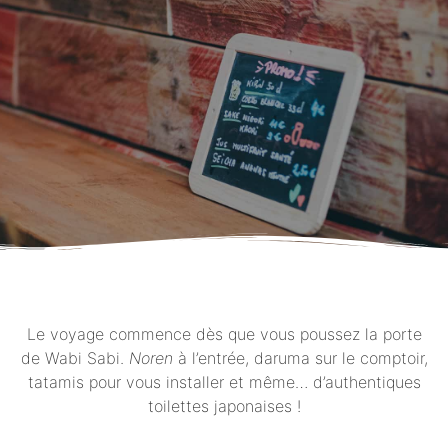
Le voyage commence dès que vous poussez la porte
de Wabi Sabi.
Noren
à l’entrée, daruma sur le comptoir,
tatamis pour vous installer et même… d’authentiques
toilettes japonaises !